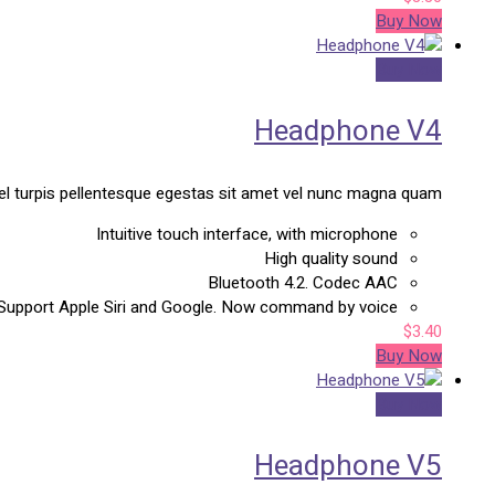
Buy Now
Buy Now
Headphone V4
el turpis pellentesque egestas sit amet vel nunc magna quam.
Intuitive touch interface, with microphone
High quality sound
Bluetooth 4.2. Codec AAC
Support Apple Siri and Google. Now command by voice.
$
3.40
Buy Now
Buy Now
Headphone V5