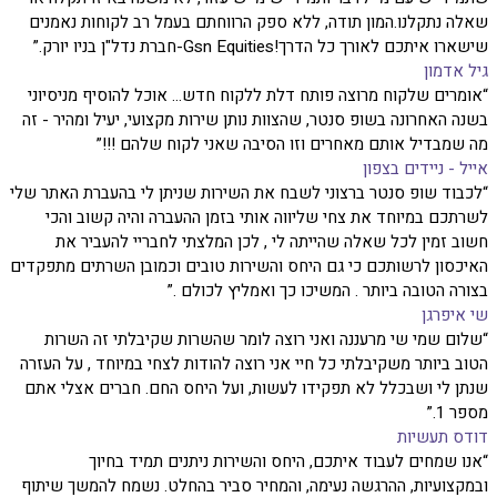
שאלה נתקלנו.המון תודה, ללא ספק הרווחתם בעמל רב לקוחות נאמנים
שישארו איתכם לאורך כל הדרך!Gsn Equities-חברת נדל"ן בניו יורק.”
גיל אדמון
“אומרים שלקוח מרוצה פותח דלת ללקוח חדש... אוכל להוסיף מניסיוני
בשנה האחרונה בשופ סנטר, שהצוות נותן שירות מקצועי, יעיל ומהיר - זה
מה שמבדיל אותם מאחרים וזו הסיבה שאני לקוח שלהם !!!”
אייל - ניידים בצפון
“לכבוד שופ סנטר ברצוני לשבח את השירות שניתן לי בהעברת האתר שלי
לשרתכם במיוחד את צחי שליווה אותי בזמן ההעברה והיה קשוב והכי
חשוב זמין לכל שאלה שהייתה לי , לכן המלצתי לחבריי להעביר את
האיכסון לרשותכם כי גם היחס והשירות טובים וכמובן השרתים מתפקדים
בצורה הטובה ביותר . המשיכו כך ואמליץ לכולם .”
שי איפרגן
“שלום שמי שי מרעננה ואני רוצה לומר שהשרות שקיבלתי זה השרות
הטוב ביותר משקיבלתי כל חיי אני רוצה להודות לצחי במיוחד , על העזרה
שנתן לי ושבכלל לא תפקידו לעשות, ועל היחס החם. חברים אצלי אתם
מספר 1.”
דודס תעשיות
“אנו שמחים לעבוד איתכם, היחס והשירות ניתנים תמיד בחיוך
ובמקצועיות, ההרגשה נעימה, והמחיר סביר בהחלט. נשמח להמשך שיתוף