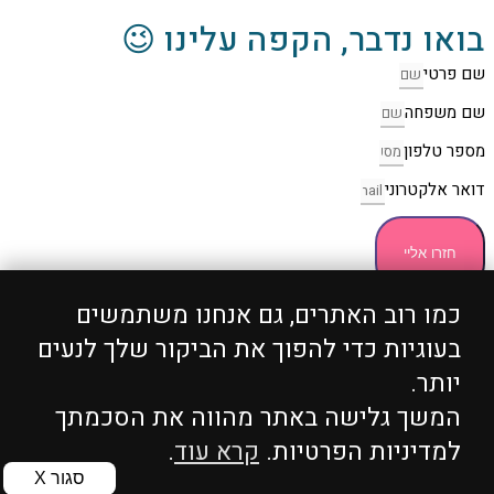
בואו נדבר, הקפה עלינו 😉
שם פרטי
שם משפחה
מספר טלפון
דואר אלקטרוני
חזרו אליי
כמו רוב האתרים, גם אנחנו משתמשים
כל הזכויות שמורות 2004 - 2024 ©
ShopCenter
מבית
בעוגיות כדי להפוך את הביקור שלך לנעים
הוסט סנטר
יותר.
המשך גלישה באתר מהווה את הסכמתך
WhatsApp
למדיניות הפרטיות.
קרא עוד
.
Phone
סגור X