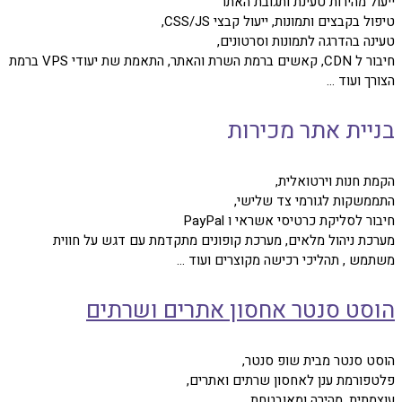
ייעול מהירות טעינת ותגובת האתר
טיפול בקבצים ותמונות, ייעול קבצי CSS/JS,
טעינה בהדרגה לתמונות וסרטונים,
חיבור ל CDN, קאשים ברמת השרת והאתר, התאמת שת יעודי VPS ברמת
הצורך ועוד ...
בניית אתר מכירות
הקמת חנות וירטואלית,
התממשקות לגורמי צד שלישי,
חיבור לסליקת כרטיסי אשראי ו PayPal
מערכת ניהול מלאים, מערכת קופונים מתקדמת עם דגש על חווית
משתמש , תהליכי רכישה מקוצרים ועוד ...
הוסט סנטר אחסון אתרים ושרתים
הוסט סנטר מבית שופ סנטר,
פלטפורמת ענן לאחסון שרתים ואתרים,
עוצמתית, מהירה ומאובטחת.