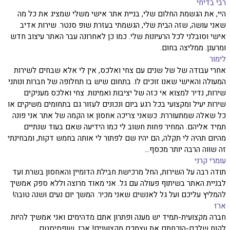
רבי בדיחי
היי, את הגשמת החלום שלי, בניית אתר אישי משלי שמציג את כל מה
שאני עושה, שזה הבית שלי, הגשמתי בעזרת שופ סנטר. שירות אדיב
אישי וסובלני לכל הרעיונות שלי. כמו כן לאחרונה עבר האתר עיצוב חדש
ומרענן. ממליצה בחום.
לימור
אחרי עבודה של של שנים עם צחי ואלכס, אין לי אלא שבחים לשירות
המעולה והאישי שאנו זוכים לו. בתחום שיש בו תחלופה של חברות ונותני
שירות, נדיר למצוא אי כזה של יציבות ואמינות. צחי ואלכס מעניקים
שירות יעיל ומקצועי בכל רגע ביום ונכונים לעזור גם בתחומים משיקים או
כל שאלה שמתעוררת. כשאני צריכה אחסון או הקמה של אתר אני פונה
תמיד אליהם. המחיר פחות חשוב לי כמו הידיעה שאם בעוד שנתיים
מהיום תהיה לי תקלה, הם יהיו שם לפתור לי אותה בחמש דקות, ומבחינתי
זה שווה הרבה יותר מכסף...
עומרי קרני
תודה רבה על השירות, החל מרכישת חבילת הדומיין והאחסון בשרת ועד
לבניית האתר בשיתוף פעולה עם גל. אני מאוד מרוצה וללא ספק אמשיך
להמליץ עליכם ועל גל לאנשים שאני מכיר. המשך יום נעים ושנה טובה!
ארז
חברה מקצועית-תמיד יש מענה ופתרון אתם מדהימים ואני אמשיך להיות
לקוח שלכם-הוכחתם את עצמכם מקצוענים! ארז, שופסיסטם.