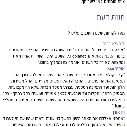
צוות מומחים כאן לשרותך.
חוות דעת
מה הלקוחות שלנו חושבים עלינו ?
ד"ר גיא בכור
“אני עובד עם צחי ו"שופ סנטר" זהו השנה העשירית. הם יצרו ומתחזקים
ברמה הטכנית את אתר gplanet כל השנים הללו. השירות אמין מאוד
ומקצועי, לאורך כל השנים. אני מרוצה וממליץ בחום.”
אופיר Kipi
“קצר וקולע - אם אתם צריכים שרת לאתר שלכם או לכל צורך אחר,
תפסיקו את החיפושים - החבר'ה האלה פשוט מצויינים! החל משירות
הלקוחות ועד התמיכה הטכנית. עברתי מספר חברות שלא היו מקצועיות
מספיק בפתרון תקלות עד שהגעתי לכאן. אמינים ועושים הכל בחיוך - הכי
כיף לעבוד עם אנשים כאלה שנהנים ממה שהם עושים. שאפו ענק ממליץ
בחום! ”
חן אורן
“אחסנו אצלכם את האתר הישן במשך כ4 שנים וראינו שיש עם מי לעבוד
ובעיקר על מי לסמוך. החלטנו לבנות אצלכם אתר חדש ואכן הציפיות