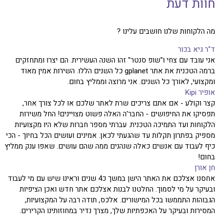
חוות דעת
מה הלקוחות שלנו חושבים עלינו ?
ד"ר גיא בכור
אני עובד עם צחי ו"שופ סנטר" זהו השנה העשירית. הם יצרו ומתחזקים
ברמה הטכנית את אתר gplanet כל השנים הללו. השירות אמין מאוד
ומקצועי, לאורך כל השנים. אני מרוצה וממליץ בחום.
אופיר Kipi
קצר וקולע - אם אתם צריכים שרת לאתר שלכם או לכל צורך אחר,
תפסיקו את החיפושים - החבר'ה האלה פשוט מצויינים! החל משירות
הלקוחות ועד התמיכה הטכנית. עברתי מספר חברות שלא היו מקצועיות
מספיק בפתרון תקלות עד שהגעתי לכאן. אמינים ועושים הכל בחיוך - הכי
כיף לעבוד עם אנשים כאלה שנהנים ממה שהם עושים. שאפו ענק ממליץ
בחום!
חן אורן
אחסנו אצלכם את האתר הישן במשך כ4 שנים וראינו שיש עם מי לעבוד
ובעיקר על מי לסמוך. החלטנו לבנות אצלכם אתר חדש ואכן הציפיות
הגבוהות התממשו בכל המישורים. אלכס, תודה רבה על המקצועיות,
המסירות ובעיקר על האכפתיות שלך, מצרך נדיר במחוזותינו הקרירים.