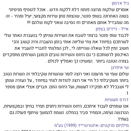
גיל אדמון
אומרים שלקוח מרוצה פותח דלת ללקוח חדש... אוכל להוסיף מניסיוני
בשנה האחרונה בשופ סנטר, שהצוות נותן שירות מקצועי, יעיל ומהיר - זה
מה שמבדיל אותם מאחרים וזו הסיבה שאני לקוח שלהם !!!
אייל - ניידים בצפון
לכבוד שופ סנטר ברצוני לשבח את השירות שניתן לי בהעברת האתר שלי
לשרתכם במיוחד את צחי שליווה אותי בזמן ההעברה והיה קשוב והכי
חשוב זמין לכל שאלה שהייתה לי , לכן המלצתי לחבריי להעביר את
האיכסון לרשותכם כי גם היחס והשירות טובים וכמובן השרתים מתפקדים
בצורה הטובה ביותר . המשיכו כך ואמליץ לכולם .
שי איפרגן
שלום שמי שי מרעננה ואני רוצה לומר שהשרות שקיבלתי זה השרות הטוב
ביותר משקיבלתי כל חיי אני רוצה להודות לצחי במיוחד , על העזרה שנתן
לי ושבכלל לא תפקידו לעשות, ועל היחס החם. חברים אצלי אתם מספר
1.
דודס תעשיות
אנו שמחים לעבוד איתכם, היחס והשירות ניתנים תמיד בחיוך ובמקצועיות,
ההרגשה נעימה, והמחיר סביר בהחלט. נשמח להמשך שיתוף פעולה גם
בעתיד.
מילניום מרקטינג-אינטרטרייד (1999) בע"מ