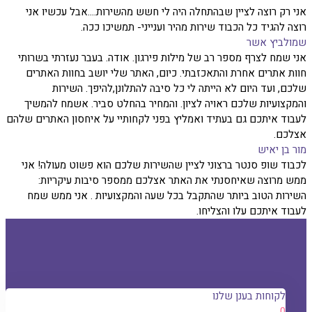
אני רק רוצה לציין שבהתחלה היה לי חשש מהשירות....אבל עכשיו אני
רוצה להגיד כל הכבוד שירות מהיר וענייני- תמשיכו ככה.
שמולביץ אשר
אני שמח לצרף מספר רב של מילות פירגון. אודה. בעבר נעזרתי בשרותי
חוות אתרים אחרת והתאכזבתי. כיום, האתר שלי יושב בחוות האתרים
שלכם, ועד היום לא הייתה לי כל סיבה להתלונן,להיפך. השירות
והמקצועיות שלכם ראויה לציון. והמחיר בהחלט סביר. אשמח להמשיך
לעבוד איתכם גם בעתיד ואמליץ בפני לקחותיי על איחסון האתרים שלהם
אצלכם.
מור בן יאיש
לכבוד שופ סנטר ברצוני לציין שהשירות שלכם הוא פשוט מעולה! אני
ממש מרוצה שאיחסנתי את האתר אצלכם ממספר סיבות עיקריות:
השירות הטוב ביותר שהתקבל בכל שעה והמקצועיות . אני ממש שמח
לעבוד איתכם עלו והצליחו.
לקוחות בענן שלנו
0