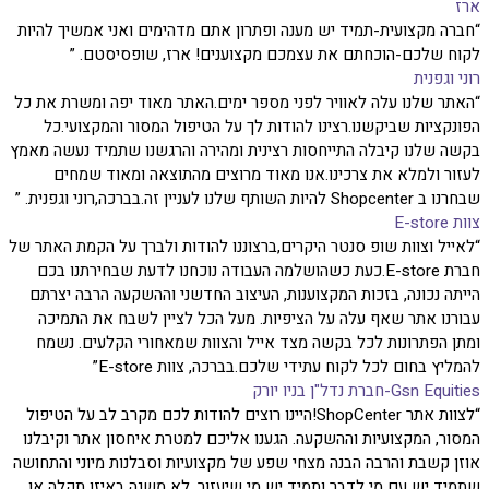
ארז
“חברה מקצועית-תמיד יש מענה ופתרון אתם מדהימים ואני אמשיך להיות
לקוח שלכם-הוכחתם את עצמכם מקצוענים! ארז, שופסיסטם. ”
רוני וגפנית
“האתר שלנו עלה לאוויר לפני מספר ימים.האתר מאוד יפה ומשרת את כל
הפונקציות שביקשנו.רצינו להודות לך על הטיפול המסור והמקצועי.כל
בקשה שלנו קיבלה התייחסות רצינית ומהירה והרגשנו שתמיד נעשה מאמץ
לעזור ולמלא את צרכינו.אנו מאוד מרוצים מהתוצאה ומאוד שמחים
שבחרנו ב Shopcenter להיות השותף שלנו לעניין זה.בברכה,רוני וגפנית. ”
צוות E-store
“לאייל וצוות שופ סנטר היקרים,ברצוננו להודות ולברך על הקמת האתר של
חברת E-store.כעת כשהושלמה העבודה נוכחנו לדעת שבחירתנו בכם
הייתה נכונה, בזכות המקצוענות, העיצוב החדשני וההשקעה הרבה יצרתם
עבורנו אתר שאף עלה על הציפיות. מעל הכל לציין לשבח את התמיכה
ומתן הפתרונות לכל בקשה מצד אייל והצוות שמאחורי הקלעים. נשמח
להמליץ בחום לכל לקוח עתידי שלכם.בברכה, צוות E-store”
Gsn Equities-חברת נדל"ן בניו יורק
“לצוות אתר ShopCenter!היינו רוצים להודות לכם מקרב לב על הטיפול
המסור, המקצועיות וההשקעה. הגענו אליכם למטרת איחסון אתר וקיבלנו
אוזן קשבת והרבה הבנה מצחי שפע של מקצועיות וסבלנות מיוני והתחושה
שתמיד יש עם מי לדבר ותמיד יש מי שיעזור, לא משנה באיזו תקלה או