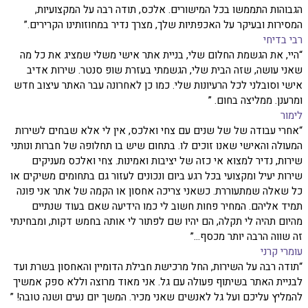
הגבוהות התממשו בכל המישורים. אלכס, תודה רבה על המקצועיות,
המסירות ובעיקר על האכפתיות שלך, מצרך נדיר במחוזותינו הקרירים.”
רבי בדיחי
“היי, את הגשמת החלום שלי, בניית אתר אישי משלי שמציג את כל מה
שאני עושה, שזה הבית שלי, הגשמתי בעזרת שופ סנטר. שירות אדיב
אישי וסובלני לכל הרעיונות שלי. כמו כן לאחרונה עבר האתר עיצוב חדש
ומרענן. ממליצה בחום. ”
לימור
“אחרי עבודה של של שנים עם צחי ואלכס, אין לי אלא שבחים לשירות
המעולה והאישי שאנו זוכים לו. בתחום שיש בו תחלופה של חברות ונותני
שירות, נדיר למצוא אי כזה של יציבות ואמינות. צחי ואלכס מעניקים
שירות יעיל ומקצועי בכל רגע ביום ונכונים לעזור גם בתחומים משיקים או
כל שאלה שמתעוררת. כשאני צריכה אחסון או הקמה של אתר אני פונה
תמיד אליהם. המחיר פחות חשוב לי כמו הידיעה שאם בעוד שנתיים
מהיום תהיה לי תקלה, הם יהיו שם לפתור לי אותה בחמש דקות, ומבחינתי
זה שווה הרבה יותר מכסף...”
עומרי קרני
“תודה רבה על השירות, החל מרכישת חבילת הדומיין והאחסון בשרת ועד
לבניית האתר בשיתוף פעולה עם גל. אני מאוד מרוצה וללא ספק אמשיך
להמליץ עליכם ועל גל לאנשים שאני מכיר. המשך יום נעים ושנה טובה! ”