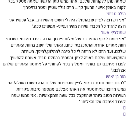
שאתה נותן ללקוחות שלכם. אתה ממש נותן הרגשה שאתה מטפל בכל
לקוח באופן אישי. המשך כך.... חיים גולדשטיין ופטר גרויסמן”
הילה סביוני
“אני רק רוצה לציין שבהתחלה היה לי חשש מהשירות....אבל עכשיו אני
רוצה להגיד כל הכבוד שירות מהיר וענייני- תמשיכו ככה.”
שמולביץ אשר
“אני שמח לצרף מספר רב של מילות פירגון. אודה. בעבר נעזרתי בשרותי
חוות אתרים אחרת והתאכזבתי. כיום, האתר שלי יושב בחוות האתרים
שלכם, ועד היום לא הייתה לי כל סיבה להתלונן,להיפך. השירות
והמקצועיות שלכם ראויה לציון. והמחיר בהחלט סביר. אשמח להמשיך
לעבוד איתכם גם בעתיד ואמליץ בפני לקחותיי על איחסון האתרים שלהם
אצלכם.”
מור בן יאיש
“לכבוד שופ סנטר ברצוני לציין שהשירות שלכם הוא פשוט מעולה! אני
ממש מרוצה שאיחסנתי את האתר אצלכם ממספר סיבות עיקריות:
השירות הטוב ביותר שהתקבל בכל שעה והמקצועיות . אני ממש שמח
לעבוד איתכם עלו והצליחו.”