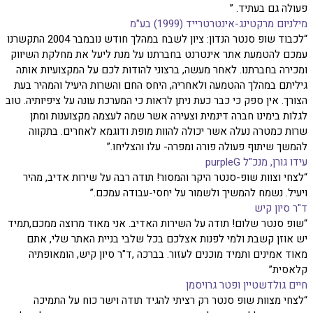
פעולה גם בעתיד. ”
מילניום מרקטינג-אינטרטרייד (1999) בע"מ
“לכבוד שופ סנטר הנדון: ציון לשבח במהלך חודש נובמבר 2004 התקשרנו
עמכם להטמעת אתר אינטרנט בחברתנו על מנת ליעל את מחלקת השיווק
ומכירה בחברתנו. לאחר מעשה, ברצוני להודות לכם על המקצועיות אותה
גיליתם במהלך ההטמעה ולאחריה, היחס החם והשרות היעיל והמהיר בעת
הצורך. אין ספק כי כבר כעת ניתן לראות כי המערכת עונה על ציפיותיה. טוב
לגלות בימינו חברה דינמית וצעירה אשר שמה לעצמה מקצוענות ומתן
שרות כמטרה נעלה אשר יכולה להוות מופת ודוגמא לאחרים. בתקווה
להמשך שיתוף פעולה פורה ומפרה- עלו והצליחו.”
עידו גורן, מנכ"ל purpleG
“לצחי וצוות שופ-סנטר היקר והמסור! תודה רבה על שירות אדיב, מהיר
ויעיל. נשמח להמשיך ולשמור על יחסי-עבודה עמכם.”
ד"ר סיון קיש
“שופ סנטר שלום! תודה על השירות האדיב. אני מאוד מרוצה ממכם,תמיד
יש אוזן קשבת ולמי לפנות אצלכם בכל שלבי בניית האתר שלי, אתם
מאוד אמינים ותמיד מוכנים לעזור. בברכה ,ד"ר סיון קיש, הומאופתיה
קלאסית”
חיים גולדשטיין ופטר גרויסמן
“לצחי מצוות שופ סנטר רק רציתי להגיד תודה וישר כוח על התמיכה