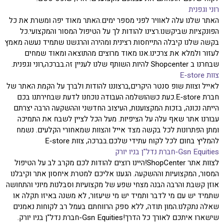
רוני וגפנית
האתר שלנו עלה לאוויר לפני מספר ימים.האתר מאוד יפה ומשרת את כל
הפונקציות שביקשנו.רצינו להודות לך על הטיפול המסור והמקצועי.כל
בקשה שלנו קיבלה התייחסות רצינית ומהירה והרגשנו שתמיד נעשה מאמץ
לעזור ולמלא את צרכינו.אנו מאוד מרוצים מהתוצאה ומאוד שמחים
שבחרנו ב Shopcenter להיות השותף שלנו לעניין זה.בברכה,רוני וגפנית.
צוות E-store
לאייל וצוות שופ סנטר היקרים,ברצוננו להודות ולברך על הקמת האתר של
חברת E-store.כעת כשהושלמה העבודה נוכחנו לדעת שבחירתנו בכם
הייתה נכונה, בזכות המקצוענות, העיצוב החדשני וההשקעה הרבה יצרתם
עבורנו אתר שאף עלה על הציפיות. מעל הכל לציין לשבח את התמיכה
ומתן הפתרונות לכל בקשה מצד אייל והצוות שמאחורי הקלעים. נשמח
להמליץ בחום לכל לקוח עתידי שלכם.בברכה, צוות E-store
Gsn Equities-חברת נדל"ן בניו יורק
לצוות אתר ShopCenter!היינו רוצים להודות לכם מקרב לב על הטיפול
המסור, המקצועיות וההשקעה. הגענו אליכם למטרת איחסון אתר וקיבלנו
אוזן קשבת והרבה הבנה מצחי שפע של מקצועיות וסבלנות מיוני והתחושה
שתמיד יש עם מי לדבר ותמיד יש מי שיעזור, לא משנה באיזו תקלה או
שאלה נתקלנו.המון תודה, ללא ספק הרווחתם בעמל רב לקוחות נאמנים
שישארו איתכם לאורך כל הדרך!Gsn Equities-חברת נדל"ן בניו יורק.