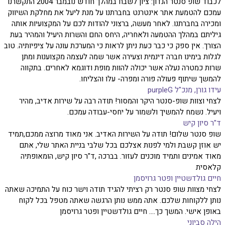
לכבוד שופ סנטר הנדון: ציון לשבח במהלך חודש נובמבר 2004 התקשרנו
עמכם להטמעת אתר אינטרנט בחברתנו על מנת ליעל את מחלקת השיווק
ומכירה בחברתנו. לאחר מעשה, ברצוני להודות לכם על המקצועיות אותה
גיליתם במהלך ההטמעה ולאחריה, היחס החם והשרות היעיל והמהיר בעת
הצורך. אין ספק כי כבר כעת ניתן לראות כי המערכת עונה על ציפיותיה. טוב
לגלות בימינו חברה דינמית וצעירה אשר שמה לעצמה מקצוענות ומתן
שרות כמטרה נעלה אשר יכולה להוות מופת ודוגמא לאחרים. בתקווה
להמשך שיתוף פעולה פורה ומפרה- עלו והצליחו.
עידו גורן, מנכ"ל purpleG
לצחי וצוות שופ-סנטר היקר והמסור! תודה רבה על שירות אדיב, מהיר
ויעיל. נשמח להמשיך ולשמור על יחסי-עבודה עמכם.
ד"ר סיון קיש
שופ סנטר שלום! תודה על השירות האדיב. אני מאוד מרוצה ממכם,תמיד
יש אוזן קשבת ולמי לפנות אצלכם בכל שלבי בניית האתר שלי, אתם
מאוד אמינים ותמיד מוכנים לעזור. בברכה ,ד"ר סיון קיש, הומאופתיה
קלאסית
חיים גולדשטיין ופטר גרויסמן
לצחי מצוות שופ סנטר רק רציתי להגיד תודה וישר כוח על התמיכה שאתה
נותן ללקוחות שלכם. אתה ממש נותן הרגשה שאתה מטפל בכל לקוח
באופן אישי. המשך כך.... חיים גולדשטיין ופטר גרויסמן
הילה סביוני