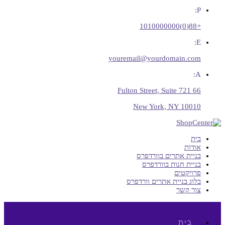
P:
+88(0)1010000000
E:
youremail@yourdomain.com
A:
66 Fulton Street, Suite 721
New York, NY 10010
בית
אודות
בניית אתרים בוורדפרס
בניית חנות בוורדפרס
פרויקטים
בלוג בניית אתרים וורדפרס
צור קשר
בית