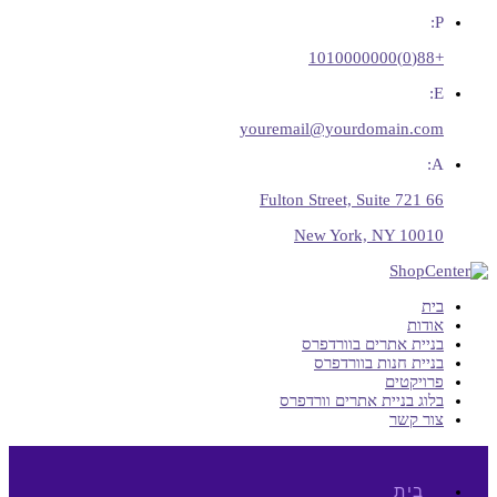
P:
+88(0)1010000000
E:
youremail@yourdomain.com
A:
66 Fulton Street, Suite 721
New York, NY 10010
בית
אודות
בניית אתרים בוורדפרס
בניית חנות בוורדפרס
פרויקטים
בלוג בניית אתרים וורדפרס
צור קשר
בית