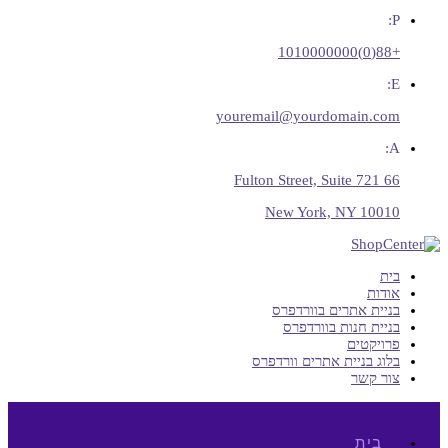
P:
+88(0)1010000000
E:
youremail@yourdomain.com
A:
66 Fulton Street, Suite 721
New York, NY 10010
בית
אודות
בניית אתרים בוורדפרס
בניית חנות בוורדפרס
פרויקטים
בלוג בניית אתרים וורדפרס
צור קשר
בית