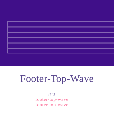
Footer-Top-Wave
בית
footer-top-wave
footer-top-wave