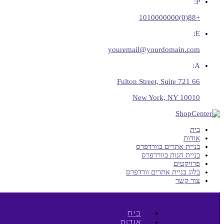
P:
+88(0)1010000000
E:
youremail@yourdomain.com
A:
66 Fulton Street, Suite 721
New York, NY 10010
בית
אודות
בניית אתרים בוורדפרס
בניית חנות בוורדפרס
פרויקטים
בלוג בניית אתרים וורדפרס
צור קשר
בית
אודות