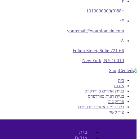
P:
+88(0)1010000000
E:
youremail@yourdomain.com
A:
66 Fulton Street, Suite 721
New York, NY 10010
בית
אודות
בניית אתרים בוורדפרס
בניית חנות בוורדפרס
פרויקטים
בלוג בניית אתרים וורדפרס
צור קשר
בית
אודות