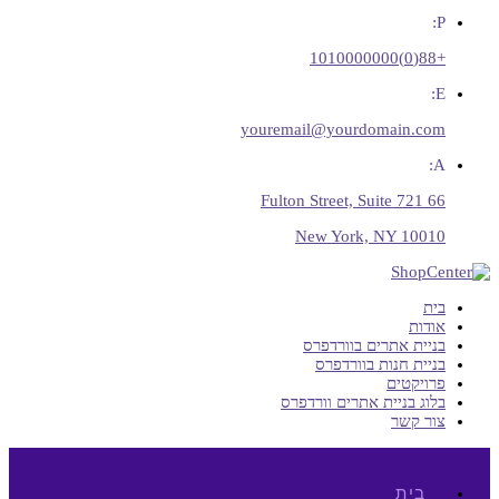
P:
+88(0)1010000000
E:
youremail@yourdomain.com
A:
66 Fulton Street, Suite 721
New York, NY 10010
בית
אודות
בניית אתרים בוורדפרס
בניית חנות בוורדפרס
פרויקטים
בלוג בניית אתרים וורדפרס
צור קשר
בית