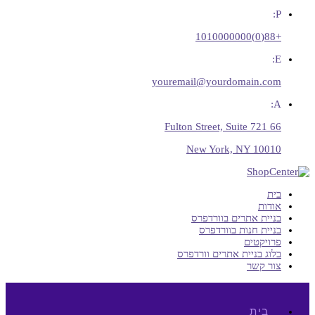
P:
+88(0)1010000000
E:
youremail@yourdomain.com
A:
66 Fulton Street, Suite 721
New York, NY 10010
בית
אודות
בניית אתרים בוורדפרס
בניית חנות בוורדפרס
פרויקטים
בלוג בניית אתרים וורדפרס
צור קשר
בית