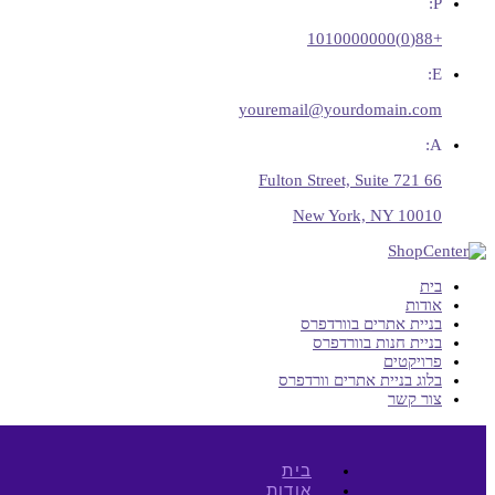
P:
+88(0)1010000000
E:
youremail@yourdomain.com
A:
66 Fulton Street, Suite 721
New York, NY 10010
בית
אודות
בניית אתרים בוורדפרס
בניית חנות בוורדפרס
פרויקטים
בלוג בניית אתרים וורדפרס
צור קשר
בית
אודות