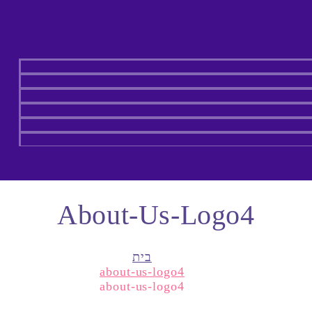
About-Us-Logo4
בית
about-us-logo4
about-us-logo4