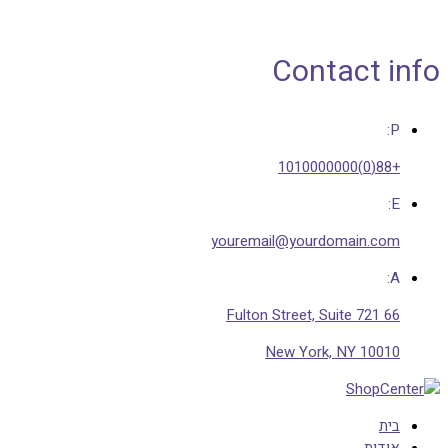
Contact info
P:
+88(0)1010000000
E:
youremail@yourdomain.com
A:
66 Fulton Street, Suite 721
New York, NY 10010
בית
אודות