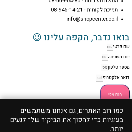
הנהלת חשבונות - 08-669-04-80
תמיכת לקוחות - 08-946-14-21
info@shopcenter.co.il
בואו נדבר, הקפה עלינו 😉
שם פרטי
שם משפחה
מספר טלפון
דואר אלקטרוני
חזרו אליי
כמו רוב האתרים, גם אנחנו משתמשים
כל הזכויות שמורות 2004 - 2024 ©
ShopCenter
מבית
בעוגיות כדי להפוך את הביקור שלך לנעים
הוסט סנטר
יותר.