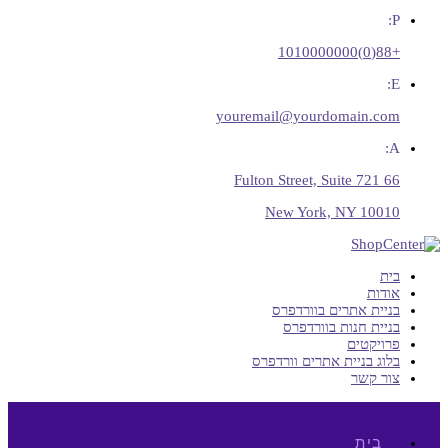
P:
+88(0)1010000000
E:
youremail@yourdomain.com
A:
66 Fulton Street, Suite 721
New York, NY 10010
בית
אודות
בניית אתרים בוורדפרס
בניית חנות בוורדפרס
פרויקטים
בלוג בניית אתרים וורדפרס
צור קשר
בית