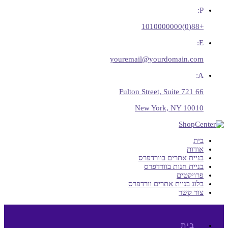
P:
+88(0)1010000000
E:
youremail@yourdomain.com
A:
66 Fulton Street, Suite 721
New York, NY 10010
בית
אודות
בניית אתרים בוורדפרס
בניית חנות בוורדפרס
פרויקטים
בלוג בניית אתרים וורדפרס
צור קשר
בית