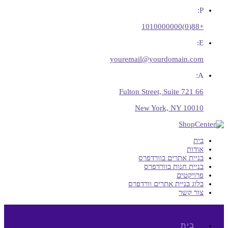
P:
+88(0)1010000000
E:
youremail@yourdomain.com
A:
66 Fulton Street, Suite 721
New York, NY 10010
בית
אודות
בניית אתרים בוורדפרס
בניית חנות בוורדפרס
פרויקטים
בלוג בניית אתרים וורדפרס
צור קשר
בית