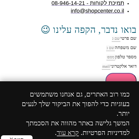
תמיכת לקוחות - 08-946-14-21
info@shopcenter.co.il
בואו נדבר, הקפה עלינו 😉
שם פרטי
שם משפחה
מספר טלפון
דואר אלקטרוני
חזרו אליי
כמו רוב האתרים, גם אנחנו משתמשים
בעוגיות כדי להפוך את הביקור שלך לנעים
כל הזכויות שמורות 2004 - 2024 ©
ShopCenter
מבית
יותר.
הוסט סנטר
המשך גלישה באתר מהווה את הסכמתך
למדיניות הפרטיות.
קרא עוד
.
WhatsApp
Phone