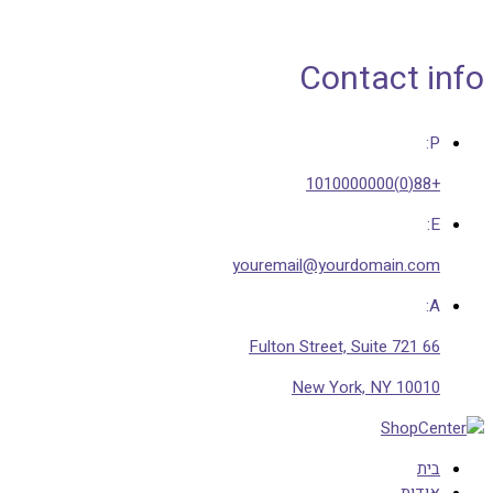
Contact info
P:
+88(0)1010000000
E:
youremail@yourdomain.com
A:
66 Fulton Street, Suite 721
New York, NY 10010
בית
אודות