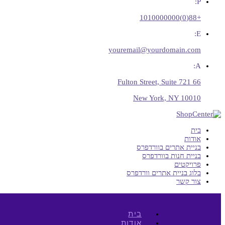
P:
+88(0)1010000000
E:
youremail@yourdomain.com
A:
66 Fulton Street, Suite 721
New York, NY 10010
בית
אודות
בניית אתרים בוורדפרס
בניית חנות בוורדפרס
פרויקטים
בלוג בניית אתרים וורדפרס
צור קשר
בית
אודות