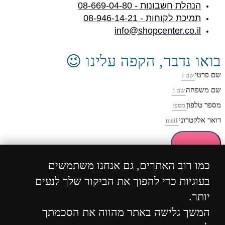
הנהלת חשבונות - 08-669-04-80
תמיכת לקוחות - 08-946-14-21
info@shopcenter.co.il
בואו נדבר, הקפה עלינו 😉
שם פרטי
שם משפחה
מספר טלפון
דואר אלקטרוני
חזרו אליי
כמו רוב האתרים, גם אנחנו משתמשים
בעוגיות כדי להפוך את הביקור שלך לנעים
כל הזכויות שמורות 2004 - 2024 ©
ShopCenter
מבית
יותר.
הוסט סנטר
המשך גלישה באתר מהווה את הסכמתך