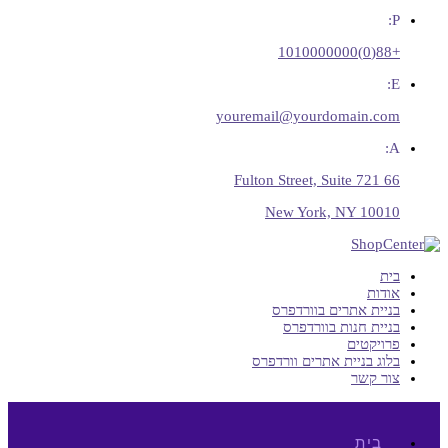
P:
+88(0)1010000000
E:
youremail@yourdomain.com
A:
66 Fulton Street, Suite 721
New York, NY 10010
בית
אודות
בניית אתרים בוורדפרס
בניית חנות בוורדפרס
פרויקטים
בלוג בניית אתרים וורדפרס
צור קשר
בית