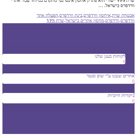
שרת VPS ייעודי הוא פתרון אחסון אינטרנטי מתקדם במיוחד עבור אתרי
וורדפרס בישראל. …
אבטחת שרת
.
איחסון וורדפרס
.
בינת וורדפרס
.
הפעלת אתר
וורדפרס
.
וורדפרס
.
מחסון אתרים בישראל
.
שרת VPS
לקוחות בענן שלנו
0
אתרים שנבנו ע"י שופ סנטר
0
ביקורות חיוביות
0