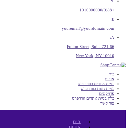
P:
+88(0)1010000000
E:
youremail@yourdomain.com
A:
66 Fulton Street, Suite 721
New York, NY 10010
בית
אודות
בניית אתרים בוורדפרס
בניית חנות בוורדפרס
פרויקטים
בלוג בניית אתרים וורדפרס
צור קשר
בית
אודות