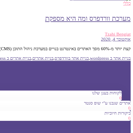
כללי
מערכת וורדפרס ומה היא מספקת
Tzahi Bengiat
אוקטובר 4, 2020
קצת יותר מ-60% מסך האתרים באינטרנט בנויים במערכת ניהול התוכן (CMS) של וורדפרס. מדו…
בניית אתר ב wordpress
.
בניית אתר בוורדפרס
.
בניית אתרים
.
בניית אתרים ב wordpress
לקוחות בענן שלנו
0
אתרים שנבנו ע"י שופ סנטר
0
ביקורות חיוביות
0