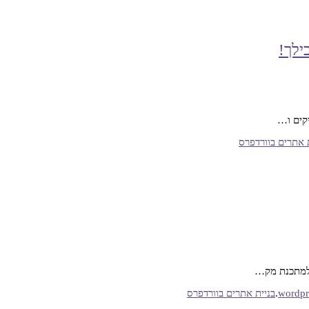
ילך!
יקים ו…
 אתרים בוורדפרס
 למתכנת מק…
.
בניית אתרים בוורדפרס