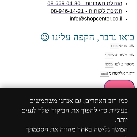
הנהלת חשבונות - 08-669-04-80
תמיכת לקוחות - 08-946-14-21
info@shopcenter.co.il
בואו נדבר, הקפה עלינו 😉
שם פרטי
שם משפחה
מספר טלפון
דואר אלקטרוני
חזרו אליי
כמו רוב האתרים, גם אנחנו משתמשים
בעוגיות כדי להפוך את הביקור שלך לנעים
כל הזכויות שמורות 2004 - 2024 ©
ShopCenter
מבית
יותר.
הוסט סנטר
המשך גלישה באתר מהווה את הסכמתך