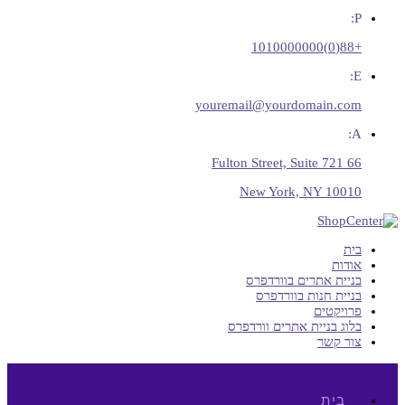
P:
+88(0)1010000000
E:
youremail@yourdomain.com
A:
66 Fulton Street, Suite 721
New York, NY 10010
בית
אודות
בניית אתרים בוורדפרס
בניית חנות בוורדפרס
פרויקטים
בלוג בניית אתרים וורדפרס
צור קשר
בית