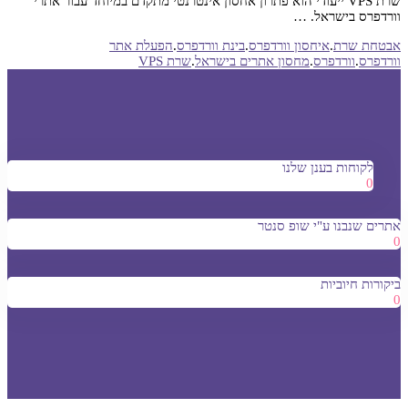
שרת VPS ייעודי הוא פתרון אחסון אינטרנטי מתקדם במיוחד עבור אתרי
וורדפרס בישראל. …
אבטחת שרת
.
איחסון וורדפרס
.
בינת וורדפרס
.
הפעלת אתר
וורדפרס
.
וורדפרס
.
מחסון אתרים בישראל
.
שרת VPS
לקוחות בענן שלנו
0
אתרים שנבנו ע"י שופ סנטר
0
ביקורות חיוביות
0