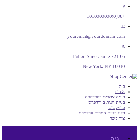
P:
+88(0)1010000000
E:
youremail@yourdomain.com
A:
66 Fulton Street, Suite 721
New York, NY 10010
בית
אודות
בניית אתרים בוורדפרס
בניית חנות בוורדפרס
פרויקטים
בלוג בניית אתרים וורדפרס
צור קשר
בית