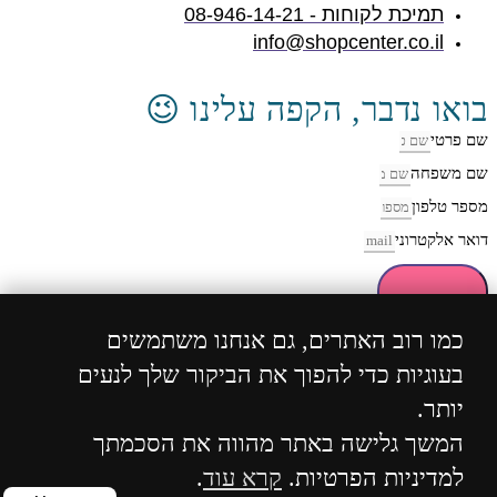
תמיכת לקוחות - 08-946-14-21
info@shopcenter.co.il
בואו נדבר, הקפה עלינו 😉
שם פרטי
שם משפחה
מספר טלפון
דואר אלקטרוני
חזרו אליי
כמו רוב האתרים, גם אנחנו משתמשים
בעוגיות כדי להפוך את הביקור שלך לנעים
כל הזכויות שמורות 2004 - 2024 ©
ShopCenter
מבית
יותר.
הוסט סנטר
המשך גלישה באתר מהווה את הסכמתך
למדיניות הפרטיות.
קרא עוד
.
WhatsApp
Phone