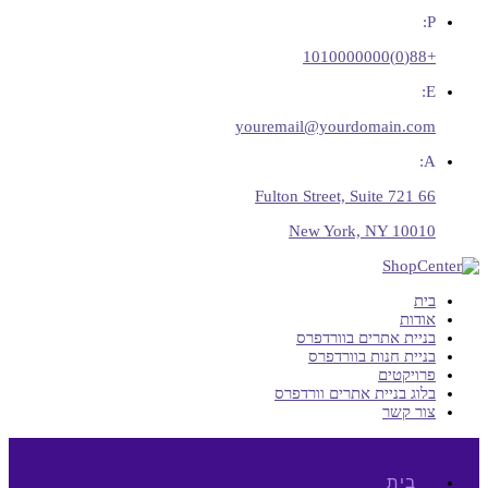
P:
+88(0)1010000000
E:
youremail@yourdomain.com
A:
66 Fulton Street, Suite 721
New York, NY 10010
בית
אודות
בניית אתרים בוורדפרס
בניית חנות בוורדפרס
פרויקטים
בלוג בניית אתרים וורדפרס
צור קשר
בית