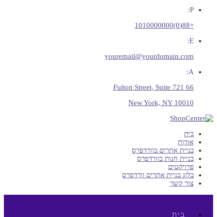
P:
+88(0)1010000000
E:
youremail@yourdomain.com
A:
66 Fulton Street, Suite 721
New York, NY 10010
בית
אודות
בניית אתרים בוורדפרס
בניית חנות בוורדפרס
פרויקטים
בלוג בניית אתרים וורדפרס
צור קשר
בית