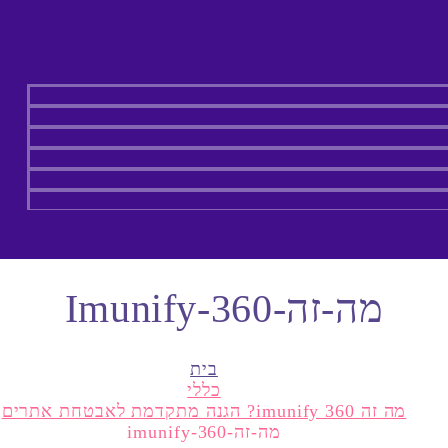
מה-זה-Imunify-360
בית
כללי
מה זה imunify 360? הגנה מתקדמת לאבטחת אתרים
מה-זה-imunify-360