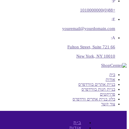
P:
+88(0)1010000000
E:
youremail@yourdomain.com
A:
66 Fulton Street, Suite 721
New York, NY 10010
בית
אודות
בניית אתרים בוורדפרס
בניית חנות בוורדפרס
פרויקטים
בלוג בניית אתרים וורדפרס
צור קשר
בית
אודות