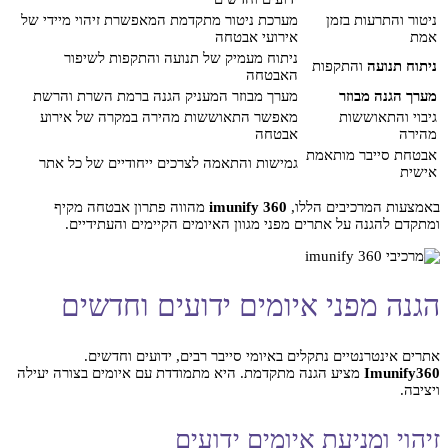
ניטור והתרעות בזמן
מערכת ניטור מתקדמת המאפשרת זיהוי מיידי של
אמת
אירועי אבטחה
ניתוח מעמיק של תנועה והתקפות לשיפור
ניתוח תנועה
והתקפות
האבטחה
מערך הגנה מבוזר
מערך מבוזר המעניק הגנה ברמת השרת והרשת
גיבוי והתאוששות
מאפשר התאוששות מהירה במקרה של אירוע
מהירה
אבטחה
אבטחת סייבר מותאמת
גמישות והתאמה לצרכים ייחודיים של כל אתר
אישית
באמצעות המרכיבים הללו,
imunify 360
מהווה פתרון אבטחה מקיף
ומתקדם להגנה על אתרים מפני מגוון האיומים הקיימים והעתידיים.
הגנה מפני איומים ידועים וחדשים
אתרים אינטרנטיים נתקלים באיומי סייבר רבים, ידועים וחדשים.
Imunify360
מציע הגנה מתקדמת. היא מתמודדת עם איומים בצורה יעילה
ויציבה.
זיהוי ומניעת איומים ידועים