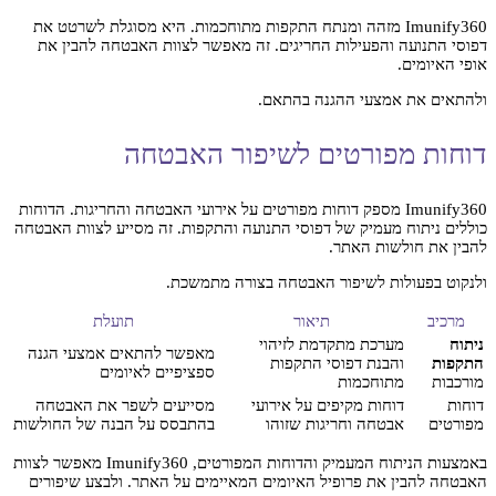
Imunify360 מזהה ומנתח התקפות מתוחכמות. היא מסוגלת לשרטט את
דפוסי התנועה והפעילות החריגים. זה מאפשר לצוות האבטחה להבין את
אופי האיומים.
ולהתאים את אמצעי ההגנה בהתאם.
דוחות מפורטים לשיפור האבטחה
Imunify360 מספק דוחות מפורטים על אירועי האבטחה והחריגות. הדוחות
כוללים ניתוח מעמיק של דפוסי התנועה והתקפות. זה מסייע לצוות האבטחה
להבין את חולשות האתר.
ולנקוט בפעולות לשיפור האבטחה בצורה מתמשכת.
מרכיב
תיאור
תועלת
ניתוח
מערכת מתקדמת לזיהוי
מאפשר להתאים אמצעי הגנה
התקפות
והבנת דפוסי התקפות
ספציפיים לאיומים
מורכבות
מתוחכמות
דוחות
דוחות מקיפים על אירועי
מסייעים לשפר את האבטחה
מפורטים
אבטחה וחריגות שזוהו
בהתבסס על הבנה של החולשות
באמצעות הניתוח המעמיק והדוחות המפורטים, Imunify360 מאפשר לצוות
האבטחה להבין את פרופיל האיומים המאיימים על האתר. ולבצע שיפורים