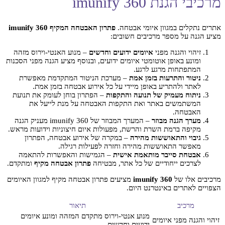
מרכיבי הגנת imunify 360
אתרים נתקלים במגוון איומי אבטחה.
פתרון האבטחה המקיף imunify 360
מציע הגנה על מספר מרכיבים חשובים:
זיהוי והגנה מפני
איומים ידועים וחדשים
– מנוע האנטי-וירוס מזהה
ומונע באופן אוטומטי איומים ידועים, ובנוסף מציע הגנה מפני הסכנות
המתפתחות מרגע לרגע.
ניטור והתרעות בזמן אמת
– מערכת הניטור המתקדמת מאפשרת
לאתר ולהתריע באופן מיידי על כל אירוע אבטחה בזמן אמת.
ניתוח מעמיק של תנועה והתקפות
– הפתרון בוחן לעומק את תנועת
המשתמשים באתר ואת התקפות האבטחה על מנת לייעל את
האבטחה.
מערך הגנה מבוזר
– המערך המבוזר של imunify 360 מעניק הגנה
מקיפה ברמת השרת והרשת, מפעולות איום חיצוניות וידועות מראש.
גיבוי והתאוששות מהירה
– במקרה של אירוע אבטחה, הפתרון
מאפשר התאוששות מהירה וחזרה לפעילות רגילה.
אבטחת סייבר מותאמת אישית
– הגמישות והאפשרות להתאמה
לצרכים ייחודיים של כל אתר, מבטיחה
פתרון אבטחה מקיף
ומתקדם.
מרכיבים אלו של
imunify 360
מציעים פתרון אבטחה מקיף למגוון האיומים
הצפויים לאתרים באינטרנט היום.
מרכיב
תיאור
מנוע אנטי-וירוס מתקדם המזהה ומונע איומים
זיהוי והגנה מפני איומים
ידועים וחדשים