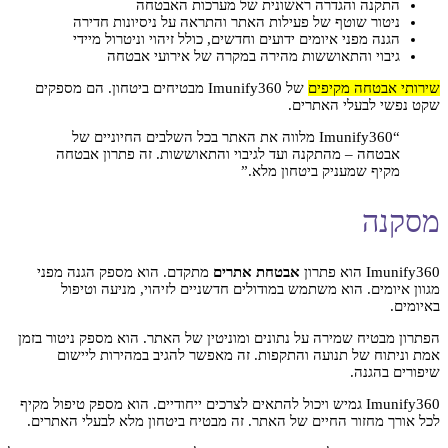
התקנה והגדרה ראשונית של מערכות האבטחה
ניטור שוטף של פעילות האתר והתראה על ניסיונות חדירה
הגנה מפני איומים ידועים וחדשים, כולל זיהוי וניטרול מיידי
גיבוי והתאוששות מהירה במקרה של אירועי אבטחה
שירותי אבטחה מקיפים
של Imunify360 מבטיחים ביטחון. הם מספקים
שקט נפשי לבעלי האתרים.
“Imunify360 מלווה את האתר בכל השלבים החיוניים של
אבטחה – מהתקנה ועד לגיבוי והתאוששות. זה פתרון אבטחה
מקיף שמעניק ביטחון מלא.”
מסקנה
Imunify360 הוא פתרון
אבטחת אתרים
מתקדם. הוא מספק הגנה מפני
מגוון איומים. הוא משתמש במודולים חדשניים לזיהוי, מניעה וטיפול
באיומים.
הפתרון מבטיח שמירה על נתונים ומוניטין של האתר. הוא מספק ניטור בזמן
אמת וניתוח של תנועה והתקפות. זה מאפשר להגיב במהירות ליישום
שיפורים בהגנה.
Imunify360 גמיש ויכול להתאים לצרכים ייחודיים. הוא מספק טיפול מקיף
לכל אורך מחזור החיים של האתר. זה מבטיח ביטחון מלא לבעלי האתרים.