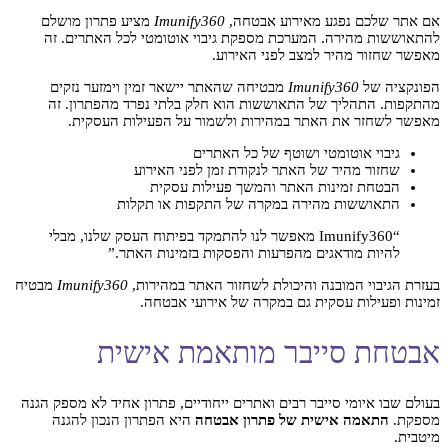
אם אתר שלכם נפגע מאירוע אבטחה,
Imunify360
מציע פתרון מושלם
להתאוששות מהירה. המערכת מספקת גיבוי אוטומטי לכל האתרים. זה
מאפשר שחזור מהיר למצב לפני האירוע.
הפונקציה של
Imunify360
מבטיחה שהאתר יישאר זמין וימזער נזקים
מהתקפות. התהליך של התאוששות הוא חלק בלתי נפרד מהפתרון. זה
מאפשר לשחזר את האתר במהירות ולשמור על הפעילות העסקית.
גיבוי אוטומטי ושוטף של כל האתרים
שחזור מהיר של האתר לנקודת זמן לפני האירוע
הבטחת זמינות האתר והמשך פעילות עסקית
התאוששות מהירה במקרה של התקפות או תקלות
“Imunify360 מאפשר לנו להתמקד בפיתוח העסק שלנו, מבלי
להיות מודאגים מהפרעות והפסקות בזמינות האתר.”
בעזרת הגיבוי המובנה והיכולת לשחזור האתר במהירות,
Imunify360
מבטיח
זמינות ופעילות עסקית גם במקרה של אירועי אבטחה.
אבטחת סייבר מותאמת אישית
בעולם שבו איומי סייבר רבים ואתרים ייחודיים, פתרון אחיד לא מספק הגנה
מספקת.
התאמה אישית של פתרון אבטחה
היא הפתרון הנכון להגנה
מיטבית.