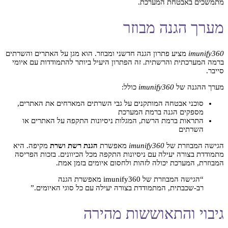
מתמשכים באבטחת המערכת.
מערך הגנה מבוזר
imunify360
מציע פתרון הגנה חדשני ומבוזר. הוא מגן על האתרים והשרתים
ברמה המערכתית והרשתית. זה הפתרון היעיל ביותר להתמודדות עם איומי
סייבר.
מערך ההגנה של
imunify360
כולל:
סוכני אבטחה המותקנים על גבי השרתים המארחים את האתרים,
מספקים הגנה ברמת המערכת
התראות ברמת הרשת, המגלות ניסיונות התקפה על האתרים או
השרתים
הגישה המבוזרת של
imunify360
מאפשרת
הגנת רשת ושרת
מקיפה. היא
מתמודדת בצורה יעילה עם ניסיונות התקפה מכל הכיוונים. בזכות הפריסה
המבוזרת, המערכת יכולה לזהות ולחסום איומים בזמן אמת.
“הגישה המבוזרת של imunify360 מאפשרת הגנה
רב-שכבתית, המתמודדת בצורה יעילה עם כל סוגי האיומים.”
גיבוי והתאוששות מהירה