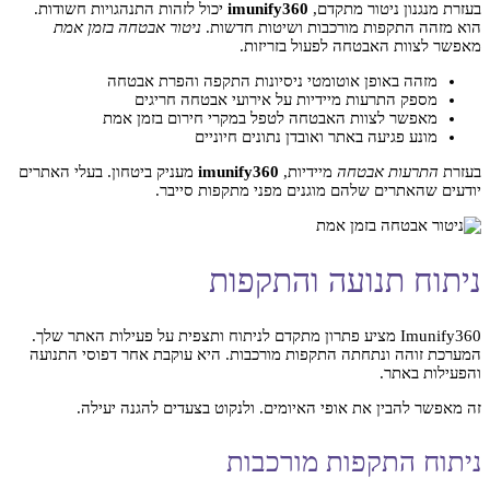
בעזרת מנגנון ניטור מתקדם,
imunify360
יכול לזהות התנהגויות חשודות.
הוא מזהה התקפות מורכבות ושיטות חדשות.
ניטור אבטחה בזמן אמת
מאפשר לצוות האבטחה לפעול בזריזות.
מזהה באופן אוטומטי ניסיונות התקפה והפרת אבטחה
מספק התרעות מיידיות על אירועי אבטחה חריגים
מאפשר לצוות האבטחה לטפל במקרי חירום בזמן אמת
מונע פגיעה באתר ואובדן נתונים חיוניים
בעזרת
התרעות אבטחה
מיידיות,
imunify360
מעניק ביטחון. בעלי האתרים
יודעים שהאתרים שלהם מוגנים מפני מתקפות סייבר.
ניתוח תנועה והתקפות
Imunify360 מציע פתרון מתקדם לניתוח ותצפית על פעילות האתר שלך.
המערכת זוהה ונתחתה התקפות מורכבות. היא עוקבת אחר דפוסי התנועה
והפעילות באתר.
זה מאפשר להבין את אופי האיומים. ולנקוט בצעדים להגנה יעילה.
ניתוח התקפות מורכבות