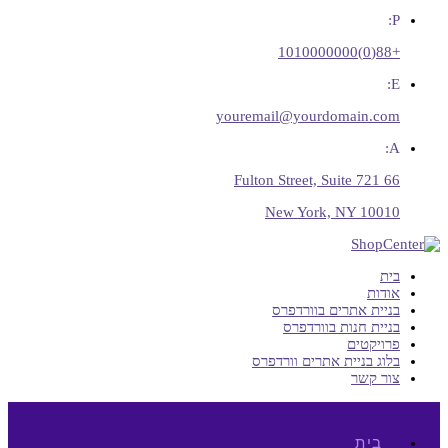
P:
+88(0)1010000000
E:
youremail@yourdomain.com
A:
66 Fulton Street, Suite 721
New York, NY 10010
בית
אודות
בניית אתרים בוורדפרס
בניית חנות בוורדפרס
פרויקטים
בלוג בניית אתרים וורדפרס
צור קשר
בית