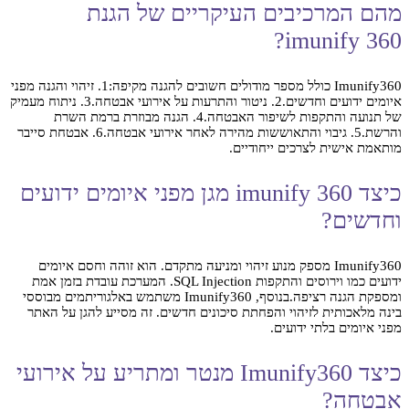
מהם המרכיבים העיקריים של הגנת
imunify 360?
Imunify360 כולל מספר מודולים חשובים להגנה מקיפה:1. זיהוי והגנה מפני
איומים ידועים וחדשים.2. ניטור והתרעות על אירועי אבטחה.3. ניתוח מעמיק
של תנועה והתקפות לשיפור האבטחה.4. הגנה מבוזרת ברמת השרת
והרשת.5. גיבוי והתאוששות מהירה לאחר אירועי אבטחה.6. אבטחת סייבר
מותאמת אישית לצרכים ייחודיים.
כיצד imunify 360 מגן מפני איומים ידועים
וחדשים?
Imunify360 מספק מנוע זיהוי ומניעה מתקדם. הוא זוהה וחסם איומים
ידועים כמו וירוסים והתקפות SQL Injection. המערכת עובדת בזמן אמת
ומספקת הגנה רציפה.בנוסף, Imunify360 משתמש באלגוריתמים מבוססי
בינה מלאכותית לזיהוי והפחתת סיכונים חדשים. זה מסייע להגן על האתר
מפני איומים בלתי ידועים.
כיצד Imunify360 מנטר ומתריע על אירועי
אבטחה?