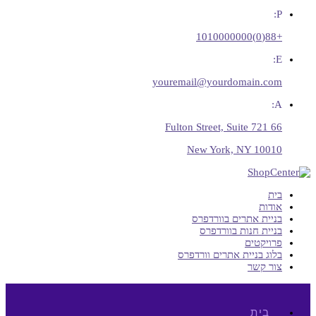
P:
+88(0)1010000000
E:
youremail@yourdomain.com
A:
66 Fulton Street, Suite 721
New York, NY 10010
בית
אודות
בניית אתרים בוורדפרס
בניית חנות בוורדפרס
פרויקטים
בלוג בניית אתרים וורדפרס
צור קשר
בית