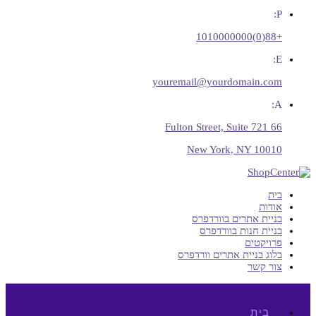
P:
+88(0)1010000000
E:
youremail@yourdomain.com
A:
66 Fulton Street, Suite 721
New York, NY 10010
בית
אודות
בניית אתרים בוורדפרס
בניית חנות בוורדפרס
פרויקטים
בלוג בניית אתרים וורדפרס
צור קשר
בית