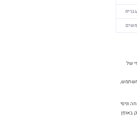
ברית
משים
י של
המשתמש,
ה וניסי
 באופן