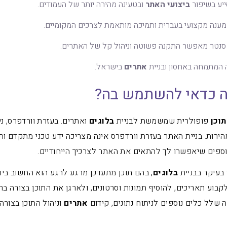
יע בשיפור
ביצועי האתר
ובטעינה מהירה יותר של העמודים.
ענה מקצועי בעברית ותמיכה מותאמת לצרכים המקומיים.
סנטר מאפשר התקנה פשוטה וניהול קל של האתרים.
המתמחה באחסון ובניית
אתרים
בישראל.
מה כדאי להשתמש בה?
תוכן
פופולרית שמשמשת לבניית
בלוגים
ואתרים. בעזרת וורדפרס, ני
מהירות. בניית האתר בעזרת וורדפרס אינה מצריכה ידע טכני מתקדם ו
וספים שיאפשרו לך להתאים את האתר לצרכיך הייחודיים.
בעיקר בבניית
בלוגים
, בהם תוכן מתעדכן מרגע לרגע הוא החשוב ביו
קבוע תאריכים, להוסיף תמונות וסרטונים, ולארגן את התוכן בצורה בר
 שלל כלים נוספים לניתוח נתונים, קידום
אתרים
וניהול התוכן בצור