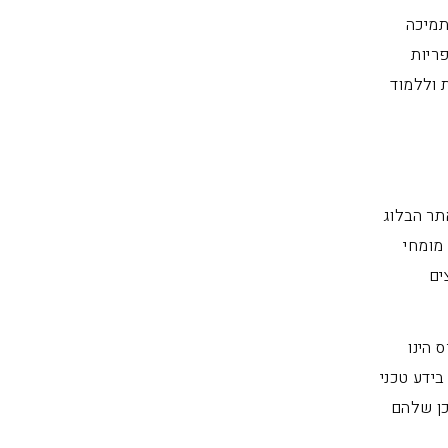
תמיכה
ריות
 וללמוד
תר הבלוג
 מומחי
ים
 הינו
ידע טכני
כן שלהם