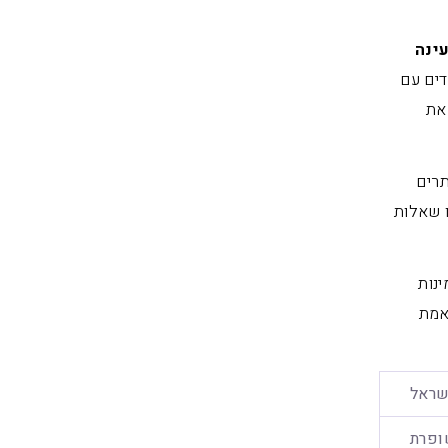
ינה
ים עם
את
תרים
ו שאלות
נות
אמת
שראל
ופרת