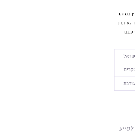
ן במוקד
 האחסון
 עצם
שראל
קרים
ורבת
לסייע