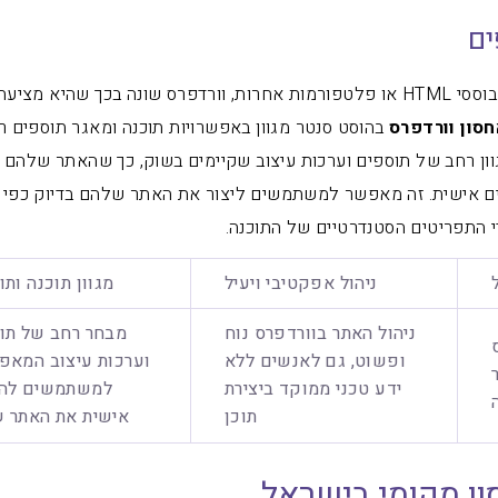
ים
מבוססי HTML או פלטפורמות אחרות, וורדפרס שונה בכך שהיא מציע
סון וורדפרס
בהוסט סנטר מגוון באפשרויות תוכנה ומאגר תוספים ר
וון רחב של תוספים וערכות עיצוב שקיימים בשוק, כך שהאתר שלהם י
מים אישית. זה מאפשר למשתמשים ליצור את האתר שלהם בדיוק כפי
די התפריטים הסטנדרטיים של התוכנה.
ניהול אפקטיבי ויעיל
מגוון תוכנה ות
ניהול האתר בוורדפרס נוח
מבחר רחב של תו
ופשוט, גם לאנשים ללא
וערכות עיצוב המאפ
ידע טכני ממוקד ביצירת
למשתמשים לה
תוכן
אישית את האתר 
ון מקומי בישראל