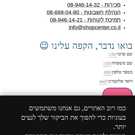
מכירות - 08-946-14-32
הנהלת חשבונות - 08-669-04-80
תמיכת לקוחות - 08-946-14-21
info@shopcenter.co.il
בואו נדבר, הקפה עלינו 😉
שם פרטי
שם משפחה
מספר טלפון
דואר אלקטרוני
חזרו אליי
כמו רוב האתרים, גם אנחנו משתמשים
בעוגיות כדי להפוך את הביקור שלך לנעים
כל הזכויות שמורות 2004 - 2024 ©
ShopCenter
מבית
יותר.
הוסט סנטר