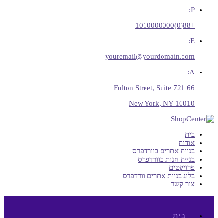
P:
+88(0)1010000000
E:
youremail@yourdomain.com
A:
66 Fulton Street, Suite 721
New York, NY 10010
בית
אודות
בניית אתרים בוורדפרס
בניית חנות בוורדפרס
פרויקטים
בלוג בניית אתרים וורדפרס
צור קשר
בית