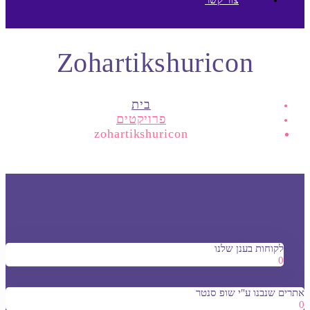
Zohartikshuricon
בית
פרויקטים
zohartikshuricon
לקוחות בענן שלנו
0
אתרים שנבנו ע"י שופ סנטר
0