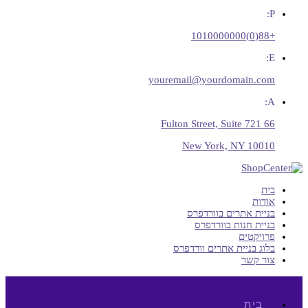
P:
+88(0)1010000000
E:
youremail@yourdomain.com
A:
66 Fulton Street, Suite 721
New York, NY 10010
בית
אודות
בניית אתרים בוורדפרס
בניית חנות בוורדפרס
פרויקטים
בלוג בניית אתרים וורדפרס
צור קשר
בית