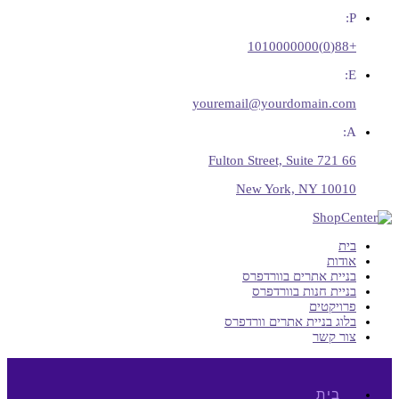
P:
+88(0)1010000000
E:
youremail@yourdomain.com
A:
66 Fulton Street, Suite 721
New York, NY 10010
בית
אודות
בניית אתרים בוורדפרס
בניית חנות בוורדפרס
פרויקטים
בלוג בניית אתרים וורדפרס
צור קשר
בית