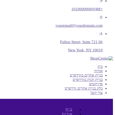
P:
+88(0)1010000000
E:
youremail@yourdomain.com
A:
66 Fulton Street, Suite 721
New York, NY 10010
בית
אודות
בניית אתרים בוורדפרס
בניית חנות בוורדפרס
פרויקטים
בלוג בניית אתרים וורדפרס
צור קשר
בית
אודות