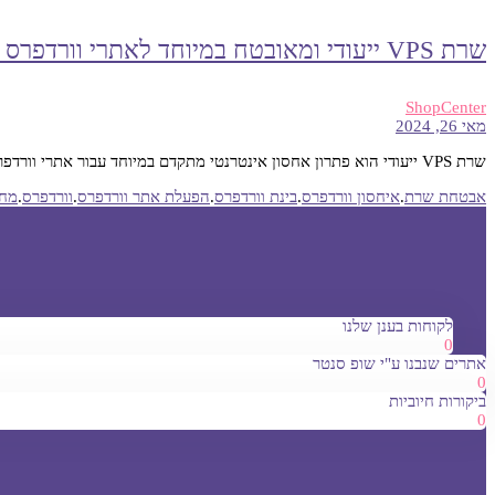
שרת VPS ייעודי ומאובטח במיוחד לאתרי וורדפרס בישראל
ShopCenter
מאי 26, 2024
שרת VPS ייעודי הוא פתרון אחסון אינטרנטי מתקדם במיוחד עבור אתרי וורדפרס בישראל. …
אבטחת שרת
.
איחסון וורדפרס
.
בינת וורדפרס
.
הפעלת אתר וורדפרס
.
וורדפרס
.
מחס
לקוחות בענן שלנו
0
אתרים שנבנו ע"י שופ סנטר
0
ביקורות חיוביות
0