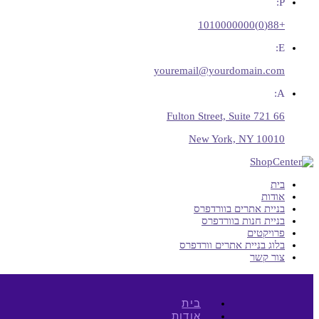
P:
+88(0)1010000000
E:
youremail@yourdomain.com
A:
66 Fulton Street, Suite 721
New York, NY 10010
בית
אודות
בניית אתרים בוורדפרס
בניית חנות בוורדפרס
פרויקטים
בלוג בניית אתרים וורדפרס
צור קשר
בית
אודות