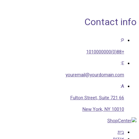
Contact info
P:
+88(0)1010000000
E:
youremail@yourdomain.com
A:
66 Fulton Street, Suite 721
New York, NY 10010
בית
אודות