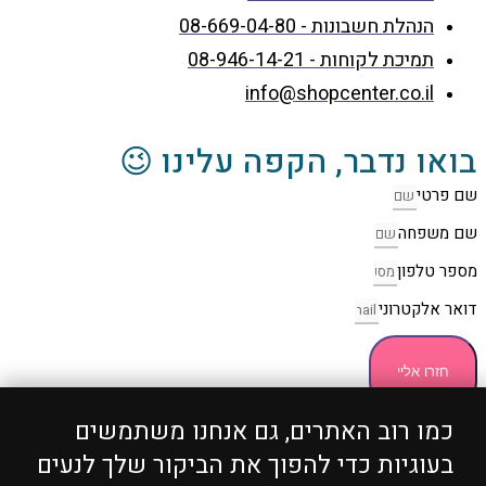
הנהלת חשבונות - 08-669-04-80
תמיכת לקוחות - 08-946-14-21
info@shopcenter.co.il
בואו נדבר, הקפה עלינו 😉
שם פרטי
שם משפחה
מספר טלפון
דואר אלקטרוני
חזרו אליי
כמו רוב האתרים, גם אנחנו משתמשים
כל הזכויות שמורות 2004 - 2024 ©
ShopCenter
מבית
בעוגיות כדי להפוך את הביקור שלך לנעים