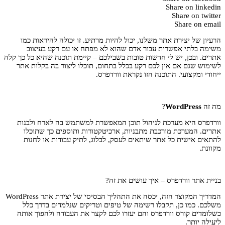
Share on linkedin
Share on twitter
Share on email
הרעיון של יצירת אתר משלנו, יכול להיות מרתיע. זו יכולה להיראות כמו
משימה בלתי אפשרית עבור אדם שהוא לא מפתח או עם רקע בעיצוב
אתרים. ובכן, יש לי חדשות טובות בשבילכם – קיימת תוכנה שהיא כל כך קלה
לשימוש שגם אם אין לכם רקע בכלל בתחום, תוכלו ליצור בה בקלות אתר
ייחודי ומקצועי. התוכנה הזו נקראת וורדפרס.
מה זה
WordPress
?
וורדפרס היא מערכת לניהול תוכן המאפשרת למשתמש בה לארח ולבנות
אתרים. המערכת מורכבת מתבניות, ארכיטקטורות ותוספים כך שתוכלו
להתאים אישית כל אתר שיתאים לעסק, לבלוג, לתיק עבודות או לחנות
מקוונת.
בניית אתר וורדפרס – איך עושים את זה?
המדריך המקוצר הזה, יכסה את התהליך הבסיסי של יצירת אתר WordPress
משלכם. כמו כן, תקבלו רשימה של טיפים וטריקים שנלמדים בדרך כלל
כשלומדים קורס וורדפרס והם יעזרו לכם לקצר את העבודה ולהפוך אותה
ליעילה יותר.