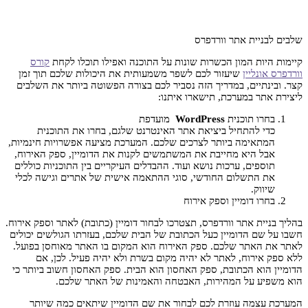
שלבים לבניית אתר וורדפרס
קיימות היות המון הכשרות שונות על התוכנה ואפילו תוכלו לקחת
קורס
וורדפרס אונליין
שיעזור לכם לשפר משמעותית את היכולות שלכם תוך זמן
קצר. ובינתיים, במדריך הזה נסביר לכם בצורה הפשוטה ביותר את השלבים
ליצירת אתר במערכת, תישארו איתנו:
בחרו תוכנית
WordPress
מועדפת
כדי להתחיל ביציאת אתר האינטרנט שלגם, בחרו את התוכנית
המתאימה ביותר לצרכים שלכם. המערכת מציעה אפשרויות חינמיות,
אבל היא מחייבת את המשתמשים לקנות את הדומיין, ספק האירוח,
תוספים, ערכות נושא ועוד. ההבדלים העיקריים בין התוכניות כוללים
את התשלום החודשי, סוגי ההתאמה אישית של אתרים וגישה לכלי
שיווק.
בחרו דומיין וספק אירוח
בהליך בניית אתר וורדפרס, תצטרכו לבחור דומיין (כתובת) לאתר וספק אירוח.
חשבו על שם הדומיין כעל הכתובת של הבית שלכם, בעזרתו הגולשים יכולים
לאתר את האתר שלכם. ספק האירוח הוא המקום בו האתר מאוחסן בפועל.
ללא ספק אירוח, לאתר לא יהיה מקום בשרת ולא יהיה פעיל. לכן, אם
הדומיין הוא הכתובת, ספק האחסון הוא הבית. ספק האחסון חשוב ביותר כי
הוא משפיע על המהירות, האבטחה והאמינות של האתר שלכם.
המערכת עצמה עוזרת לכם לבחור את שם הדומיין שיתאים כמה שיותר