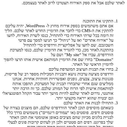
לאתר שלכם אבל את ספק האירוח תצטרכו לרוב לאתר בעצמכם.
התקינו את התוכנה
אם אתם משתמשים בספק אירוח מחוץ ל- WordPress, יהיה עליכם
להתקין את ה-CMS כדי לחבר את הדומיין החדש לאתר שלכם. הליך
זה דומה בכל שרתי האירוח כדי להתחיל, כנסו לשרת האירוח, לחצו
על “אירוח אתרים” ואז על “ניהול” כך תגיעו למסך עם פרטי
חשבונכם. שם לחצו על אפליקציית וורדפרס כדי להתחיל
בהתקנה.לאחר מכן, כדי להגדיר את הדומיין שלכם, כנסו למערכת
הוורדפרס, עברו אל “My site” ושם על
“Domains” בחרו שם את הדומיין המותאם אישית אותו תרצו להפוך
לדומיין הראשי של האתר.
בחרו את תבנית העיצוב המועדפת עליכם
וורדפרס מציעה ערכות נושא ותבניות המכילות מספר רב של פריסות,
סגנונות עיצוב, צבעים, גופנים ואפשרויות חזותיות אחרות. אנחנו
ממליצים שגם אחרי שתבחרו תבנית של המערכת, תהפכו אותה
למותאמת אישית לפי הרוח של המותג שלכם. כך זה הרבה יותר
אותנטי, גדרום לאתר שלכם להיות מושך יותר עבור הקהל הפוטנציאלי
וגם יבטיח שהוא ייראה מקצועי יותר.
התחילו לבנות את האתר שלכם
כשאתם מוסיפים תוכן לאתר הוורדפרס שלכם, הם מוצגים בצורה של
פוסטים ודפים. פוסטים (או “עמודים דינמיים”) משמשים בדרך כלל
לבניית בלוגים מכיוון שהם מציבים באופן אוטומטי את תוכן האתר
שלך בפרונט. דפים הם סטטיים ולכן הן לעתים קרובות פונים לבעלי
עסקים. כל תוכן שנוסף לאתר נשאר תמיד באותו מקום.