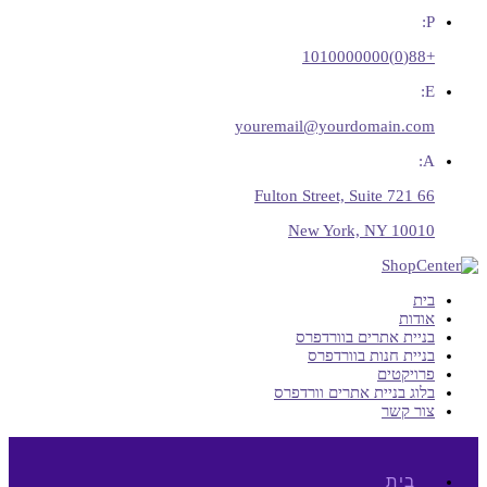
P:
+88(0)1010000000
E:
youremail@yourdomain.com
A:
66 Fulton Street, Suite 721
New York, NY 10010
בית
אודות
בניית אתרים בוורדפרס
בניית חנות בוורדפרס
פרויקטים
בלוג בניית אתרים וורדפרס
צור קשר
בית