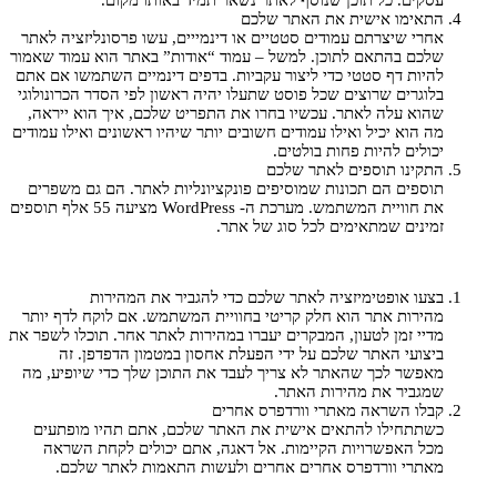
התאימו אישית את האתר שלכם
אחרי שיצרתם עמודים סטטיים או דינמייים, עשו פרסונליזציה לאתר
שלכם בהתאם לתוכן. למשל – עמוד “אודות” באתר הוא עמוד שאמור
להיות דף סטטי כדי ליצור עקביות. בדפים דינמיים השתמשו אם אתם
בלוגרים שרוצים שכל פוסט שתעלו יהיה ראשון לפי הסדר הכרונולוגי
שהוא עלה לאתר. עכשיו בחרו את התפריט שלכם, איך הוא ייראה,
מה הוא יכיל ואילו עמודים חשובים יותר שיהיו ראשונים ואילו עמודים
יכולים להיות פחות בולטים.
התקינו תוספים לאתר שלכם
תוספים הם תכונות שמוסיפים פונקציונליות לאתר. הם גם משפרים
את חוויית המשתמש. מערכת ה- WordPress מציעה 55 אלף תוספים
זמינים שמתאימים לכל סוג של אתר.
בצעו אופטימיזציה לאתר שלכם כדי להגביר את המהירות
מהירות אתר הוא חלק קריטי בחוויית המשתמש. אם לוקח לדף יותר
מדיי זמן לטעון, המבקרים יעברו במהירות לאתר אחר. תוכלו לשפר את
ביצועי האתר שלכם על ידי הפעלת אחסון במטמון הדפדפן. זה
מאפשר לכך שהאתר לא צריך לעבד את התוכן שלך כדי שיופיע, מה
שמגביר את מהירות האתר.
קבלו השראה מאתרי וורדפרס אחרים
כשתתחילו להתאים אישית את האתר שלכם, אתם תהיו מופתעים
מכל האפשרויות הקיימות. אל דאגה, אתם יכולים לקחת השראה
מאתרי וורדפרס אחרים אחרים ולעשות התאמות לאתר שלכם.